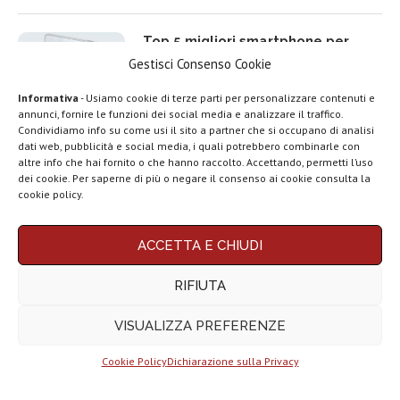
Top 5 migliori smartphone per
rapporto qualità prezzo del 2025
Gestisci Consenso Cookie
Informativa
- Usiamo cookie di terze parti per personalizzare contenuti e
annunci, fornire le funzioni dei social media e analizzare il traffico.
Condividiamo info su come usi il sito a partner che si occupano di analisi
dati web, pubblicità e social media, i quali potrebbero combinarle con
Top 5 migliori TV Box Android e
LEGGI ANCHE
altre info che hai fornito o che hanno raccolto. Accettando, permetti l’uso
Google TV del 2025
dei cookie. Per saperne di più o negare il consenso ai cookie consulta la
Motorola rinnova
cookie policy.
la linea low cost...
ACCETTA E CHIUDI
Vivo X200T
Migliori smartphone compatti (da
ufficiale: flagship
5 a 6,3 pollici) del 2025 | Top 10
RIFIUTA
per intenditori...
VISUALIZZA PREFERENZE
NexPhone è il
primo
smartphone con...
Cookie Policy
Dichiarazione sulla Privacy