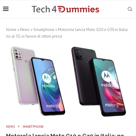
Home
»
News
»
Smartphone
»
Motorola lancia Moto G10 e G30 in Italia:
no al 5G in favore di ottimi prezzi
NEWS
SMARTPHONE
Motorola lancia Moto G10 e G30 in Italia: no