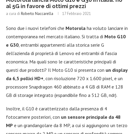
al 5G in favore di ottimi prezzi
a cura di
Roberto Naccarella
17 Febbraio 2021
Sono due i nuovi telefoni che
Motorola
ha voluto lanciare in
contemporanea nel mercato italiano. Si tratta di
Moto G10
e G30
, entrambi appartenenti alla storica serie G
dell’azienda di proprietà di Lenovo ed entrambi di fascia
economica. Ma quali sono le caratteristiche principali di
questi due prodotti? Il Moto G10 si presenta con
un display
da 6,5 pollici HD+
, con risoluzione 720 x 1.600 pixel, e un
processore Snapdragon 460 abbinato a 4 GB di RAM e 128
GB di storage integrato (espandibile fino a 512 GB, ndr).
Inoltre, il G10 è caratterizzato dalla presenza di 4
fotocamere posteriori, con
un sensore principale da 48
MP
e un grandangolare da 8 MP, a cui si aggiungono un terzo
sensore macro da 2 MP e un sensore di profondità sempre