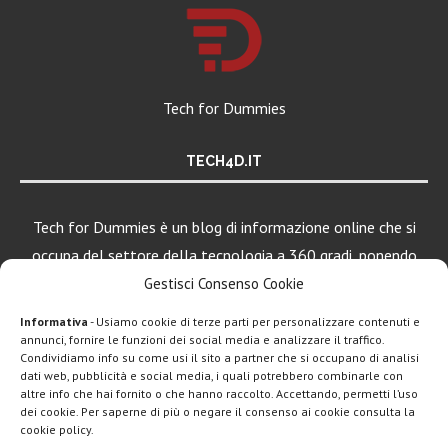
Tech for Dummies
TECH4D.IT
Tech for Dummies è un blog di informazione online che si
occupa del settore della tecnologia a 360 gradi, ponendo
una particolare attenzione al mondo Android, Apple e
Gestisci Consenso Cookie
Windows.
Informativa
- Usiamo cookie di terze parti per personalizzare contenuti e
annunci, fornire le funzioni dei social media e analizzare il traffico.
Condividiamo info su come usi il sito a partner che si occupano di analisi
dati web, pubblicità e social media, i quali potrebbero combinarle con
LEGGI ANCHE
altre info che hai fornito o che hanno raccolto. Accettando, permetti l’uso
dei cookie. Per saperne di più o negare il consenso ai cookie consulta la
Apple lancia
cookie policy.
AirTag (2a gen):