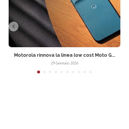
Motorola rinnova la linea low cost Moto G...
V
29 Gennaio 2026