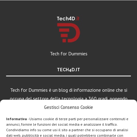
Tech for Dummies
TECH4D.IT
Tech for Dummies è un blog di informazione online che si
occupa del settore della tecnologia a 360 gradi, ponendo
una particolare attenzione al mondo Android, Apple e
Gestisci Consenso Cookie
Windows.
Informativa
- Usiamo cookie di terze parti per personalizzare contenuti e
annunci, fornire le funzioni dei social media e analizzare il traffico.
Condividiamo info su come usi il sito a partner che si occupano di analisi
dati web, pubblicità e social media, i quali potrebbero combinarle con