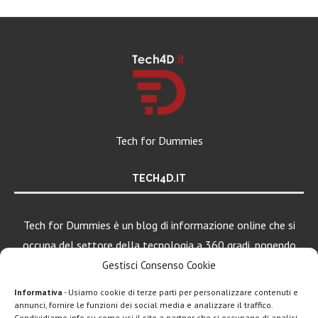
Tech for Dummies
TECH4D.IT
Tech for Dummies è un blog di informazione online che si
occupa del settore della tecnologia a 360 gradi, ponendo
una particolare attenzione al mondo Android, Apple e
Gestisci Consenso Cookie
Windows.
Informativa
- Usiamo cookie di terze parti per personalizzare contenuti e
annunci, fornire le funzioni dei social media e analizzare il traffico.
Condividiamo info su come usi il sito a partner che si occupano di analisi