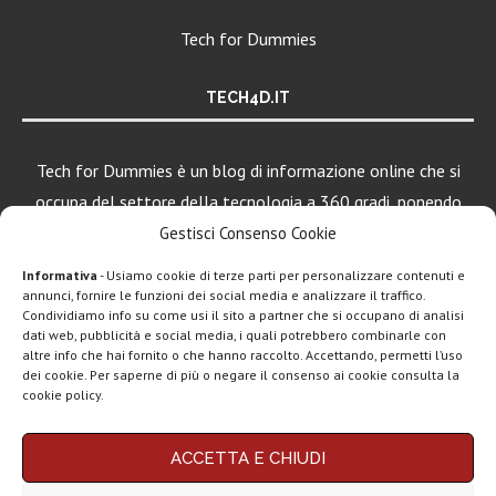
Tech for Dummies
TECH4D.IT
Tech for Dummies è un blog di informazione online che si
occupa del settore della tecnologia a 360 gradi, ponendo
una particolare attenzione al mondo Android, Apple e
Gestisci Consenso Cookie
Windows.
Informativa
- Usiamo cookie di terze parti per personalizzare contenuti e
annunci, fornire le funzioni dei social media e analizzare il traffico.
Condividiamo info su come usi il sito a partner che si occupano di analisi
dati web, pubblicità e social media, i quali potrebbero combinarle con
LEGGI ANCHE
altre info che hai fornito o che hanno raccolto. Accettando, permetti l’uso
dei cookie. Per saperne di più o negare il consenso ai cookie consulta la
Motorola rinnova
cookie policy.
la linea low cost...
Chi siamo
Contatti
Disclaimer
Privacy policy
ACCETTA E CHIUDI
Copyright © 2025 Tech4Dummies. Tutti i diritti riservati. Progettato e sviluppato da
Vivo X200T
Tech4D di Michele Ingelido
- P. IVA 04124050719
ufficiale: flagship