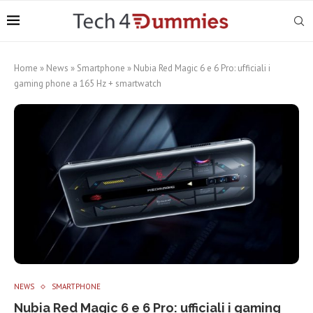
Home
»
News
»
Smartphone
»
Nubia Red Magic 6 e 6 Pro: ufficiali i
gaming phone a 165 Hz + smartwatch
NEWS
SMARTPHONE
Nubia Red Magic 6 e 6 Pro: ufficiali i gaming