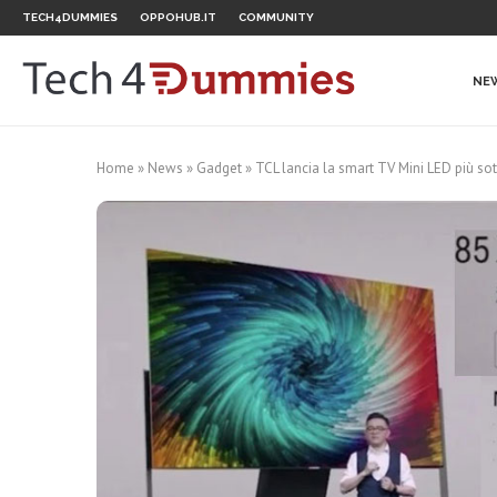
TECH4DUMMIES
OPPOHUB.IT
COMMUNITY
NE
Home
»
News
»
Gadget
»
TCL lancia la smart TV Mini LED più sot