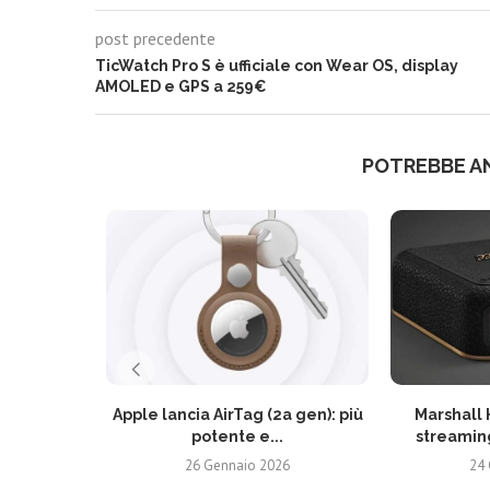
post precedente
TicWatch Pro S è ufficiale con Wear OS, display
AMOLED e GPS a 259€
POTREBBE A
Apple lancia AirTag (2a gen): più
Marshall 
potente e...
streaming
26 Gennaio 2026
24