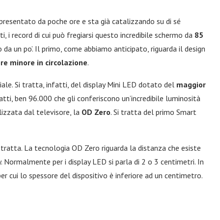
resentato da poche ore e sta già catalizzando su di sé
ti, i record di cui può fregiarsi questo incredibile schermo da
85
da un po’. Il primo, come abbiamo anticipato, riguarda il design
re minore in circolazione
.
e. Si tratta, infatti, del display Mini LED dotato del
maggior
fatti, ben 96.000 che gli conferiscono un’incredibile luminosità
lizzata dal televisore, la
OD Zero
. Si tratta del primo Smart
i tratta. La tecnologia OD Zero riguarda la distanza che esiste
ay. Normalmente per i display LED si parla di 2 o 3 centimetri. In
r cui lo spessore del dispositivo è inferiore ad un centimetro.