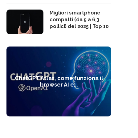
Migliori smartphone
compatti (da 5 a 6,3
pollici) del 2025 | Top 10
10 s
ChatGPT Atlas, come funziona il
Alcolo
Deep
Com
l’ot
browser AI e...
dal
com
f