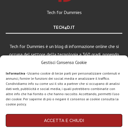
Tech for Dummies
TECH4D.IT
Tech for Dummies è un blog di informazione online che si
occupa del settore della tecnologia a 360 gradi, ponendo
una particolare attenzione al mondo Android, Apple e
Gestisci Consenso Cookie
Windows.
Informativa
- Usiamo cookie di terze parti per personalizzare contenuti e
annunci, fornire le funzioni dei social media e analizzare il traffico.
Condividiamo info su come usi il sito a partner che si occupano di analisi
dati web, pubblicità e social media, i quali potrebbero combinarle con
LEGGI ANCHE
altre info che hai fornito o che hanno raccolto. Accettando, permetti l’uso
dei cookie. Per saperne di più o negare il consenso ai cookie consulta la
iPad Pro, MacBook
cookie policy.
Pro e Vision...
Chi siamo
Contatti
Disclaimer
Privacy policy
ACCETTA E CHIUDI
Copyright © 2025 Tech4Dummies. Tutti i diritti riservati. Progettato e sviluppato da
Energizer lancia i