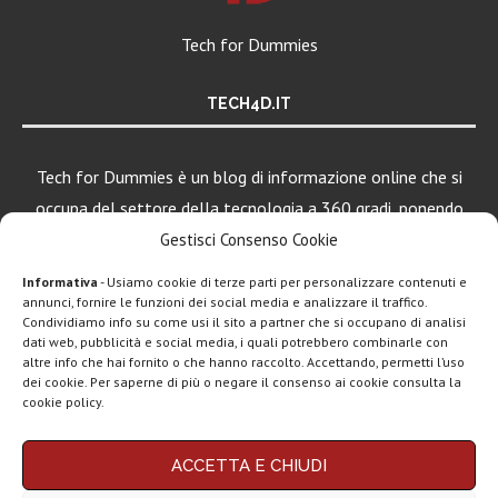
Tech for Dummies
TECH4D.IT
Tech for Dummies è un blog di informazione online che si
occupa del settore della tecnologia a 360 gradi, ponendo
una particolare attenzione al mondo Android, Apple e
Gestisci Consenso Cookie
Windows.
Informativa
- Usiamo cookie di terze parti per personalizzare contenuti e
annunci, fornire le funzioni dei social media e analizzare il traffico.
Condividiamo info su come usi il sito a partner che si occupano di analisi
dati web, pubblicità e social media, i quali potrebbero combinarle con
LEGGI ANCHE
altre info che hai fornito o che hanno raccolto. Accettando, permetti l’uso
dei cookie. Per saperne di più o negare il consenso ai cookie consulta la
Apple lancia
cookie policy.
AirTag (2a gen):
più...
Chi siamo
Contatti
Disclaimer
Privacy policy
ACCETTA E CHIUDI
Copyright © 2025 Tech4Dummies. Tutti i diritti riservati. Progettato e sviluppato da
Marshall Heddon,
Tech4D di Michele Ingelido
- P. IVA 04124050719
musica in