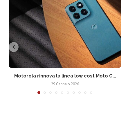
Motorola rinnova la linea low cost Moto G...
V
29 Gennaio 2026