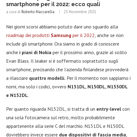
smartphone per il 2022: ecco quali
a cura di
Roberto Naccarella
25 Novembre 2021
Nei giorni scorsi abbiamo potuto dare uno sguardo alla
roadmap dei prodotti
Samsung
per il 2022
, anche se non
include gli smartphone. Ora siamo in grado di conoscere
anche
i piani di Nokia
per il prossimo anno, grazie al solito
Evan Blass. Il leaker si è soffermato soprattutto sugli
smartphone, precisando che l’azienda finlandese provvederà
a rilasciare
quattro modelli.
Per il momento non sappiamo i
nomi, ma solo i codici, ovvero
N151DL, N150DL, N1530DL
e N152DL
.
Per quanto riguarda N152DL, si tratta di un
entry-level
con
una sola fotocamera sul retro, molto probabilmente
appartenente alla serie C del marchio. N151DL e N150DL
dovrebbero invece essere
due dispositivi di fascia media
,