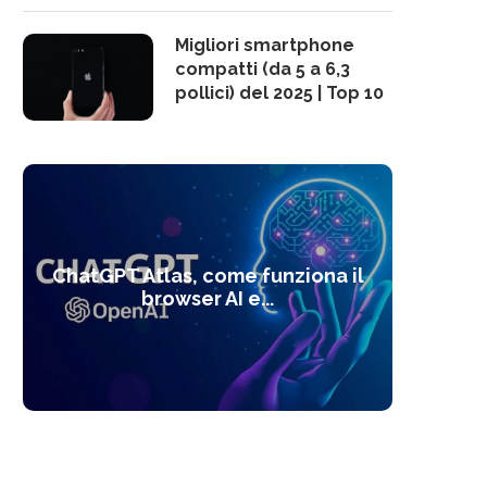
Migliori smartphone
compatti (da 5 a 6,3
pollici) del 2025 | Top 10
10 s
ChatGPT Atlas, come funziona il
Alcolo
Deep
Com
l’ot
browser AI e...
dal
com
f