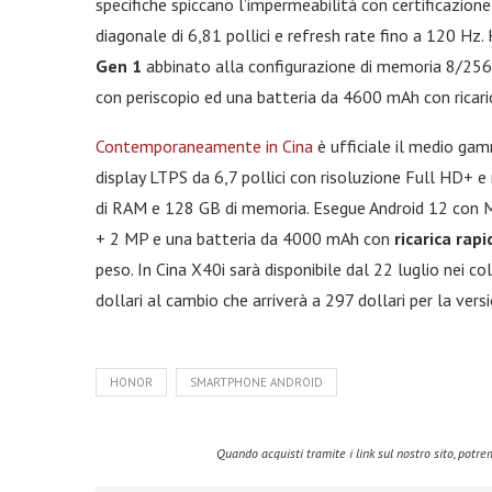
specifiche spiccano l’impermeabilità con certificazion
diagonale di 6,81 pollici e refresh rate fino a 120 Hz
Gen 1
abbinato alla configurazione di memoria 8/25
con periscopio ed una batteria da 4600 mAh con ricar
Contemporaneamente in Cina
è ufficiale il medio g
display LTPS da 6,7 pollici con risoluzione Full HD+
di RAM e 128 GB di memoria. Esegue Android 12 con M
+ 2 MP e una batteria da 4000 mAh con
ricarica rap
peso. In Cina X40i sarà disponibile dal 22 luglio nei co
dollari al cambio che arriverà a 297 dollari per la ver
HONOR
SMARTPHONE ANDROID
Quando acquisti tramite i link sul nostro sito, pot