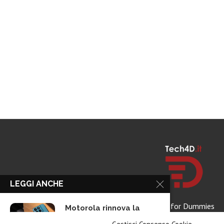
LEGGI ANCHE
Tech for Dummies
Motorola rinnova la
linea low cost...