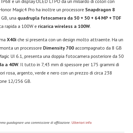
e IP68 e un display OLED LTPO da un miliardo di colori con
. Honor Magic4 Pro ha inoltre un processore
Snapdragon 8
6 GB, una
quadrupla fotocamera da 50 + 50 + 64 MP + TOF
ica rapida a 100W e
ricarica wireless a 100W
.
amma
X40i
che si presenta con un design molto attraente. Ha un
 e monta un processore
Dimensity 700
accompagnato da 8 GB
agic UI 6.1, presenta una doppia fotocamera posteriore da 50
ida a 40W
. Il tutto in 7,43 mm di spessore per 175 grammi di
lori rosa, argento, verde e nero con un prezzo di circa 238
sione 12/256 GB.
remmo guadagnare una commissione di affiliazione.
Ulteriori info