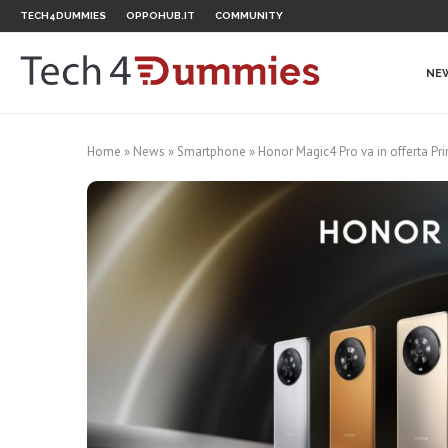
TECH4DUMMIES
OPPOHUB.IT
COMMUNITY
NE
Home
»
News
»
Smartphone
»
Honor Magic4 Pro va in offerta Pr