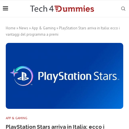
Home
»
News
»
App & Gaming
»
PlayStation Stars arriva in Italia: ecco i
vantaggi del programma a premi
APP & GAMING
PlayStation Stars arriva in Italia: ecco i