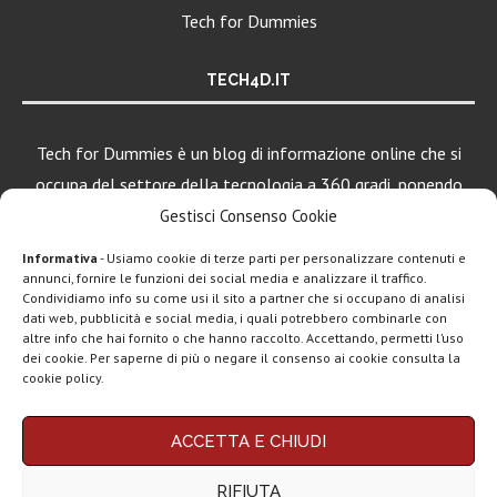
Tech for Dummies
TECH4D.IT
Tech for Dummies è un blog di informazione online che si
occupa del settore della tecnologia a 360 gradi, ponendo
una particolare attenzione al mondo Android, Apple e
Gestisci Consenso Cookie
Windows.
Informativa
- Usiamo cookie di terze parti per personalizzare contenuti e
annunci, fornire le funzioni dei social media e analizzare il traffico.
Condividiamo info su come usi il sito a partner che si occupano di analisi
dati web, pubblicità e social media, i quali potrebbero combinarle con
LEGGI ANCHE
altre info che hai fornito o che hanno raccolto. Accettando, permetti l’uso
dei cookie. Per saperne di più o negare il consenso ai cookie consulta la
Apple lancia
cookie policy.
Creator Studio: un
solo...
Chi siamo
Contatti
Disclaimer
Privacy policy
ACCETTA E CHIUDI
Copyright © 2025 Tech4Dummies. Tutti i diritti riservati. Progettato e sviluppato da
Epic Games, un
Tech4D di Michele Ingelido
- P. IVA 04124050719
gioco di alto...
RIFIUTA
Questo blog non rappresenta una testata giornalistica in quanto viene aggiornato