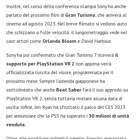
Inoltre, nel corso della conferenza stampa Sony ha anche
parlato del prossimo film di
Gran Turismo
, che arriverà al
cinema ad agosto 2023. Nel breve filmato si vedono auto
che schizzano a folle velocità: il lungometraggio vede nel
cast attori come
Orlando Bloom
e David Harbour.
Sony ha poi confermato che Gran Turismo 7 riceverà
il
supporto per PlayStation VR 2
non appena verrà
ufficializzata l’uscita del visore, programmata per il
prossimo mese. Sempre l’azienda giapponese ha
sottolineato che anche
Beat Saber
farà il suo approdo su
PlayStation VR 2, senza tuttavia rivelare alcuna data di
uscita. Infine, Jim Ryan ha sfruttato il palco del CES 2023
per annunciare che la PS5 ha superato i
30 milioni di unità
vendute.
Oltre alle novità riguardanti il gaming, Sony ha annunciato