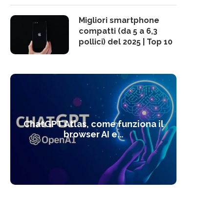
Migliori smartphone
compatti (da 5 a 6,3
pollici) del 2025 | Top 10
10 s
ChatGPT Atlas, come funziona il
Alcolo
Deep
Com
l’ot
browser AI e...
dal
com
f