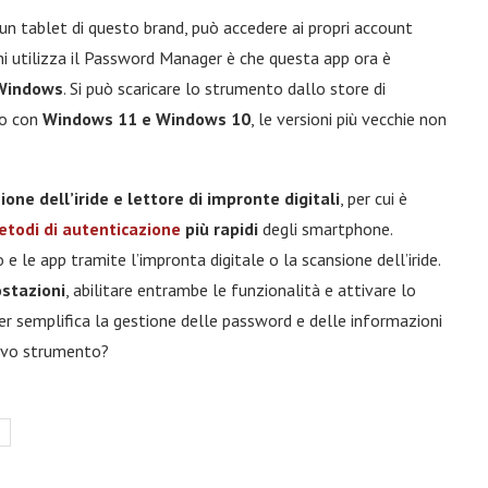
n tablet di questo brand, può accedere ai propri account
hi utilizza il Password Manager è che questa app ora è
 Windows
. Si può scaricare lo strumento dallo store di
lo con
Windows 11 e Windows 10
, le versioni più vecchie non
ione dell’iride e lettore di impronte digitali
, per cui è
todi di autenticazione
più rapidi
degli smartphone.
le app tramite l’impronta digitale o la scansione dell’iride.
stazioni
, abilitare entrambe le funzionalità e attivare lo
 semplifica la gestione delle password e delle informazioni
nuovo strumento?