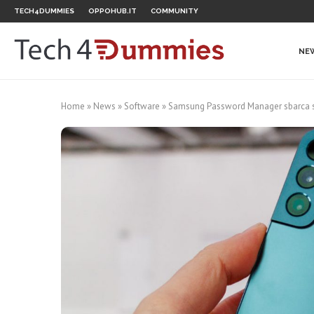
TECH4DUMMIES
OPPOHUB.IT
COMMUNITY
NE
Home
»
News
»
Software
»
Samsung Password Manager sbarca 