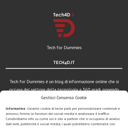
Tech for Dummies
TECH4D.IT
Tech for Dummies è un blog di informazione online che si
occupa del settore della tecnologia a 360 gradi, ponendo
una particolare attenzione al mondo Android, Apple e
Gestisci Consenso Cookie
Windows.
Informativa
- Usiamo cookie di terze parti per personalizzare contenuti e
annunci, fornire le funzioni dei social media e analizzare il traffico.
Condividiamo info su come usi il sito a partner che si occupano di analisi
LEGGI ANCHE
dati web, pubblicità e social media, i quali potrebbero combinarle con