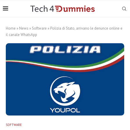
Home
»
News
»
Software
»
Polizia di Stato, arrivano le denunce online e
il canale WhatsApp
SOFTWARE