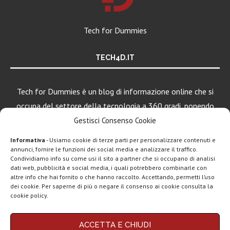
Tech for Dummies
TECH4D.IT
Tech for Dummies è un blog di informazione online che si
occupa del settore della tecnologia a 360 gradi, ponendo
una particolare attenzione al mondo Android, Apple e
Gestisci Consenso Cookie
Windows.
Informativa
- Usiamo cookie di terze parti per personalizzare contenuti e
annunci, fornire le funzioni dei social media e analizzare il traffico.
Condividiamo info su come usi il sito a partner che si occupano di analisi
dati web, pubblicità e social media, i quali potrebbero combinarle con
altre info che hai fornito o che hanno raccolto. Accettando, permetti l’uso
dei cookie. Per saperne di più o negare il consenso ai cookie consulta la
cookie policy.
Chi siamo
Contatti
Disclaimer
Privacy policy
ACCETTA E CHIUDI