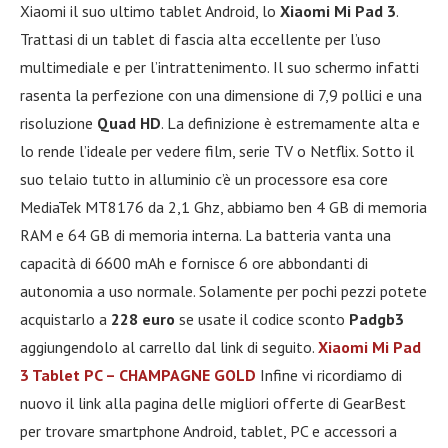
Xiaomi il suo ultimo tablet Android, lo
Xiaomi Mi Pad 3
.
Trattasi di un tablet di fascia alta eccellente per l’uso
multimediale e per l’intrattenimento. Il suo schermo infatti
rasenta la perfezione con una dimensione di 7,9 pollici e una
risoluzione
Quad HD
. La definizione è estremamente alta e
lo rende l’ideale per vedere film, serie TV o Netflix. Sotto il
suo telaio tutto in alluminio c’è un processore esa core
MediaTek MT8176 da 2,1 Ghz, abbiamo ben 4 GB di memoria
RAM e 64 GB di memoria interna. La batteria vanta una
capacità di 6600 mAh e fornisce 6 ore abbondanti di
autonomia a uso normale. Solamente per pochi pezzi potete
acquistarlo a
228 euro
se usate il codice sconto
Padgb3
aggiungendolo al carrello dal link di seguito.
Xiaomi Mi Pad
3 Tablet PC – CHAMPAGNE GOLD
Infine vi ricordiamo di
nuovo il link alla pagina delle migliori offerte di GearBest
per trovare smartphone Android, tablet, PC e accessori a