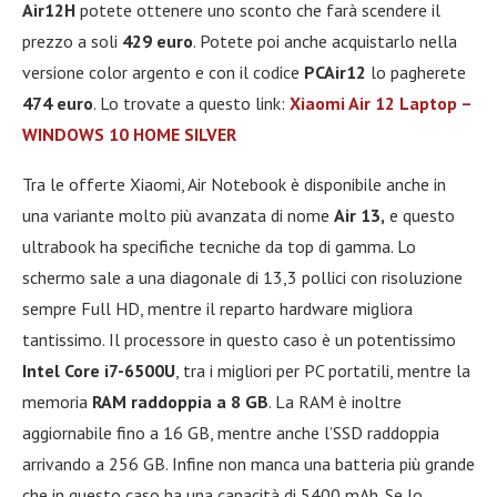
Air12H
potete ottenere uno sconto che farà scendere il
prezzo a soli
429 euro
. Potete poi anche acquistarlo nella
versione color argento e con il codice
PCAir12
lo pagherete
474 euro
. Lo trovate a questo link:
Xiaomi Air 12 Laptop –
WINDOWS 10 HOME SILVER
Tra le offerte Xiaomi, Air Notebook è disponibile anche in
una variante molto più avanzata di nome
Air 13,
e questo
ultrabook ha specifiche tecniche da top di gamma. Lo
schermo sale a una diagonale di 13,3 pollici con risoluzione
sempre Full HD, mentre il reparto hardware migliora
tantissimo. Il processore in questo caso è un potentissimo
Intel Core i7-6500U
, tra i migliori per PC portatili, mentre la
memoria
RAM raddoppia a 8 GB
. La RAM è inoltre
aggiornabile fino a 16 GB, mentre anche l’SSD raddoppia
arrivando a 256 GB. Infine non manca una batteria più grande
che in questo caso ha una capacità di 5400 mAh. Se lo