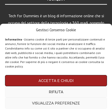
Tech for Dummies è un blog di informazione online che si
occupa del settore della tecnologia a 360 gradi, ponendo
una particolare attenzione al mondo Android, Apple e
Gestisci Consenso Cookie
Windows.
Informativa
- Usiamo cookie di terze parti per personalizzare contenuti e
annunci, fornire le funzioni dei social media e analizzare il traffico.
Condividiamo info su come usi il sito a partner che si occupano di analisi
dati web, pubblicità e social media, i quali potrebbero combinarle con
LEGGI ANCHE
altre info che hai fornito o che hanno raccolto. Accettando, permetti l’uso
dei cookie. Per saperne di più o negare il consenso ai cookie consulta la
DAZN Full Mobile:
cookie policy.
tutto lo sport...
Chi siamo
Contatti
Disclaimer
Privacy policy
ACCETTA E CHIUDI
Copyright © 2025 Tech4Dummies. Tutti i diritti riservati. Progettato e sviluppato da
CoopVoce, torna
Tech4D di Michele Ingelido
- P. IVA 04124050719
Evo 50 sotto i...
RIFIUTA
Questo blog non rappresenta una testata giornalistica in quanto viene aggiornato
senza alcuna periodicità. Non può pertanto considerarsi un prodotto editoriale ai
sensi della legge n° 62 del 7.03.2001. Tech4Dummies partecipa al Programma
VISUALIZZA PREFERENZE
Affiliazione Amazon EU, un programma che eroga ai siti una commissione
Iliad Fibra, nuova
pubblicitaria in cambio di pubblicità e link al sito Amazon.it. In veste di affiliato
promo a 22,99€...
Tech4Dummies riceve un guadagno dagli acquisti idonei.