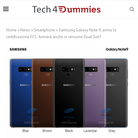
Home
»
News
»
Smartphone
»
Samsung Galaxy Note 9, arriva la
certificazione FCC. Arriverà anche in versione Dual Sim?