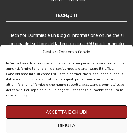
TECH4D.IT
Tech for Dummies è un blog di informazione online che si
occupa del settore della tecnologia a 360 gradi, ponendo
una particolare attenzione al mondo Android, Apple e
Gestisci Consenso Cookie
Windows.
Informativa
- Usiamo cookie di terze parti per personalizzare contenuti e
annunci, fornire le funzioni dei social media e analizzare il traffico.
Condividiamo info su come usi il sito a partner che si occupano di analisi
dati web, pubblicità e social media, i quali potrebbero combinarle con
LEGGI ANCHE
altre info che hai fornito o che hanno raccolto. Accettando, permetti l’uso
dei cookie. Per saperne di più o negare il consenso ai cookie consulta la
Motorola rinnova
cookie policy.
la linea low cost...
Chi siamo
Contatti
Disclaimer
Privacy policy
ACCETTA E CHIUDI
Copyright © 2025 Tech4Dummies. Tutti i diritti riservati. Progettato e sviluppato da
Vivo X200T
Tech4D di Michele Ingelido
- P. IVA 04124050719
ufficiale: flagship
RIFIUTA
Questo blog non rappresenta una testata giornalistica in quanto viene aggiornato
per intenditori...
senza alcuna periodicità. Non può pertanto considerarsi un prodotto editoriale ai