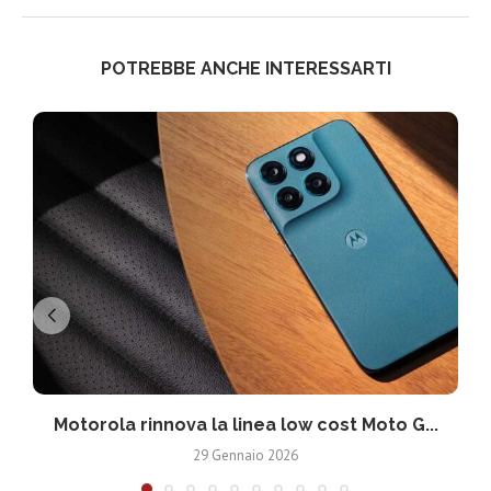
POTREBBE ANCHE INTERESSARTI
Motorola rinnova la linea low cost Moto G...
V
29 Gennaio 2026