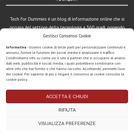
Tech for Dummies è un blog di informazione online che si
occupa del settore della tecnologia a 360 gradi, ponendo
una particolare attenzione al mondo Android, Apple e
Gestisci Consenso Cookie
Windows.
Informativa
- Usiamo cookie di terze parti per personalizzare contenuti e
annunci, fornire le funzioni dei social media e analizzare il traffico.
Condividiamo info su come usi il sito a partner che si occupano di analisi
dati web, pubblicità e social media, i quali potrebbero combinarle con
LEGGI ANCHE
altre info che hai fornito o che hanno raccolto. Accettando, permetti l’uso
dei cookie. Per saperne di più o negare il consenso ai cookie consulta la
Motorola rinnova
cookie policy.
la linea low cost...
Chi siamo
Contatti
Disclaimer
Privacy policy
ACCETTA E CHIUDI
Vivo X200T
Copyright © 2025 Tech4Dummies. Tutti i diritti riservati. Progettato e sviluppato da
Tech4D di Michele Ingelido
- P. IVA 04124050719
ufficiale: flagship
RIFIUTA
Questo blog non rappresenta una testata giornalistica in quanto viene aggiornato
per intenditori...
senza alcuna periodicità. Non può pertanto considerarsi un prodotto editoriale ai
sensi della legge n° 62 del 7.03.2001. Tech4Dummies partecipa al Programma
VISUALIZZA PREFERENZE
Affiliazione Amazon EU, un programma che eroga ai siti una commissione
NexPhone è il
pubblicitaria in cambio di pubblicità e link al sito Amazon.it. In veste di affiliato
primo
Tech4Dummies riceve un guadagno dagli acquisti idonei.