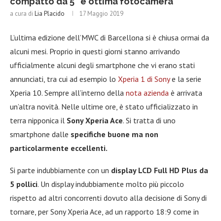
compatto da 5″ e ottima fotocamera
a cura di
Lia Placido
17 Maggio 2019
L’ultima edizione dell’MWC di Barcellona si è chiusa ormai da
alcuni mesi. Proprio in questi giorni stanno arrivando
ufficialmente alcuni degli smartphone che vi erano stati
annunciati, tra cui ad esempio lo
Xperia 1 di Sony
e la serie
Xperia 10. Sempre all’interno della
nota azienda
è arrivata
un’altra novità. Nelle ultime ore, è stato ufficializzato in
terra nipponica il
Sony Xperia Ace
. Si tratta di uno
smartphone dalle
specifiche buone ma non
particolarmente eccellenti.
Si parte indubbiamente con un
display LCD Full HD Plus da
5 pollici
. Un display indubbiamente molto più piccolo
rispetto ad altri concorrenti dovuto alla decisione di Sony di
tornare, per Sony Xperia Ace, ad un rapporto 18:9 come in