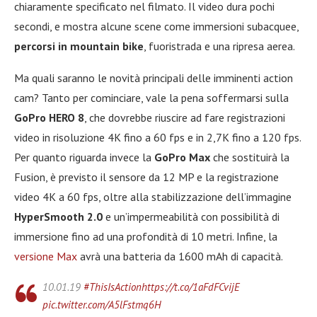
chiaramente specificato nel filmato. Il video dura pochi
secondi, e mostra alcune scene come immersioni subacquee,
percorsi in mountain bike
, fuoristrada e una ripresa aerea.
Ma quali saranno le novità principali delle imminenti action
cam? Tanto per cominciare, vale la pena soffermarsi sulla
GoPro HERO 8
, che dovrebbe riuscire ad fare registrazioni
video in risoluzione 4K fino a 60 fps e in 2,7K fino a 120 fps.
Per quanto riguarda invece la
GoPro Max
che sostituirà la
Fusion, è previsto il sensore da 12 MP e la registrazione
video 4K a 60 fps, oltre alla stabilizzazione dell’immagine
HyperSmooth 2.0
e un’impermeabilità con possibilità di
immersione fino ad una profondità di 10 metri. Infine, la
versione Max
avrà una batteria da 1600 mAh di capacità.
10.01.19
#ThisIsAction
https://t.co/1aFdFCvijE
pic.twitter.com/A5lFstmq6H