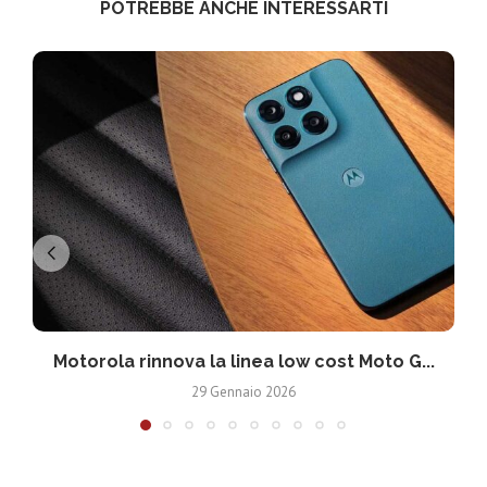
POTREBBE ANCHE INTERESSARTI
Motorola rinnova la linea low cost Moto G...
V
29 Gennaio 2026