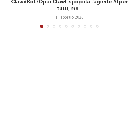
ClawdBot (OpenClaw): spopola l’agente AI per
tutti, ma...
1 Febbraio 2026