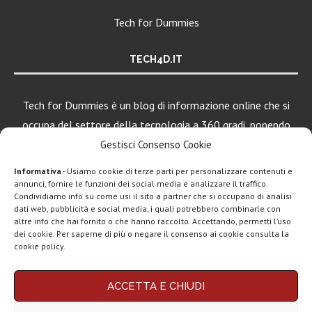
Tech for Dummies
TECH4D.IT
Tech for Dummies è un blog di informazione online che si
occupa del settore della tecnologia a 360 gradi, ponendo
una particolare attenzione al mondo Android, Apple e
Gestisci Consenso Cookie
Windows.
Informativa
- Usiamo cookie di terze parti per personalizzare contenuti e
annunci, fornire le funzioni dei social media e analizzare il traffico.
Condividiamo info su come usi il sito a partner che si occupano di analisi
LEGGI ANCHE
dati web, pubblicità e social media, i quali potrebbero combinarle con
altre info che hai fornito o che hanno raccolto. Accettando, permetti l’uso
ClawdBot
dei cookie. Per saperne di più o negare il consenso ai cookie consulta la
(OpenClaw):
cookie policy.
spopola l’agente
AI per...
Chi siamo
Contatti
Disclaimer
Privacy policy
ACCETTA E CHIUDI
Copyright © 2025 Tech4Dummies. Tutti i diritti riservati. Progettato e sviluppato da
Google AI Plus
Tech4D di Michele Ingelido
- P. IVA 04124050719
disponibile in