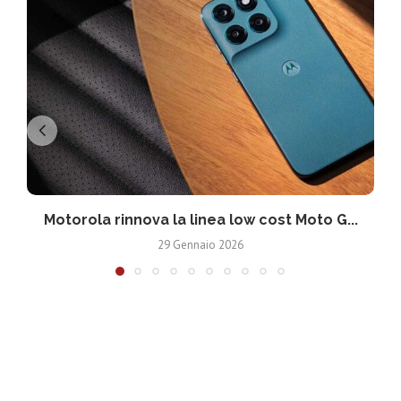
Motorola rinnova la linea low cost Moto G...
V
29 Gennaio 2026