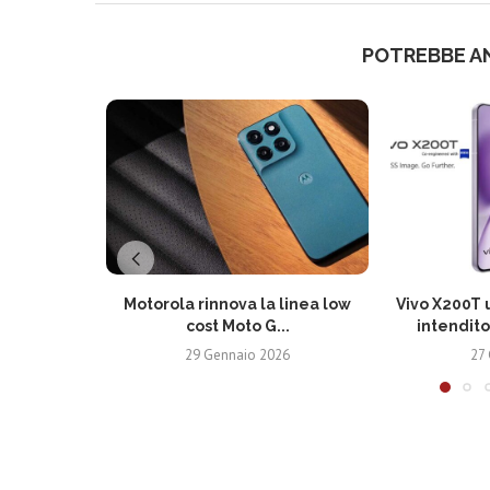
POTREBBE A
Motorola rinnova la linea low
Vivo X200T u
cost Moto G...
intendito
29 Gennaio 2026
27