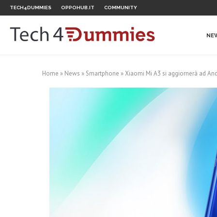
TECH4DUMMIES
OPPOHUB.IT
COMMUNITY
NE
Home
»
News
»
Smartphone
»
Xiaomi Mi A3 si aggiornerà ad And