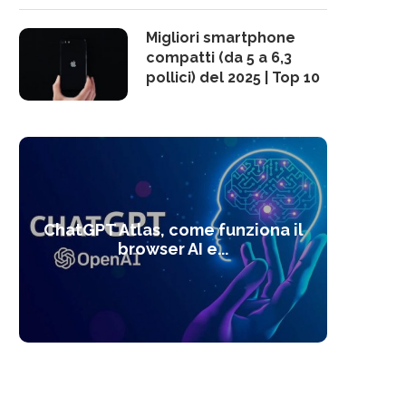
Migliori smartphone
compatti (da 5 a 6,3
pollici) del 2025 | Top 10
10 s
ChatGPT Atlas, come funziona il
Alcolo
Deep
Com
l’ot
browser AI e...
dal
com
f