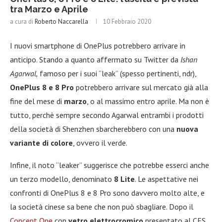
tra Marzo e Aprile
a cura di
Roberto Naccarella
10 Febbraio 2020
I nuovi smartphone di OnePlus potrebbero arrivare in
anticipo. Stando a quanto affermato su Twitter da
Ishan
Agarwal,
famoso per i suoi “leak” (spesso pertinenti, ndr),
OnePlus 8 e 8 Pro
potrebbero arrivare sul mercato già alla
fine del mese di
marzo
, o al massimo entro aprile. Ma non è
tutto, perchè sempre secondo Agarwal entrambi i prodotti
della società di Shenzhen sbarcherebbero con una
nuova
variante di colore
, ovvero il verde.
Infine, il noto “leaker” suggerisce che potrebbe esserci anche
un terzo modello, denominato
8 Lite
. Le aspettative nei
confronti di OnePlus 8 e 8 Pro sono davvero molto alte, e
la società cinese sa bene che non può sbagliare. Dopo il
Concept One
con
vetro elettrocromico
presentato al CES