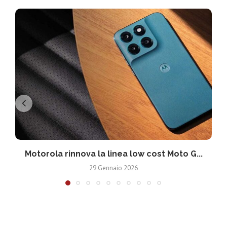
Motorola rinnova la linea low cost Moto G...
V
29 Gennaio 2026