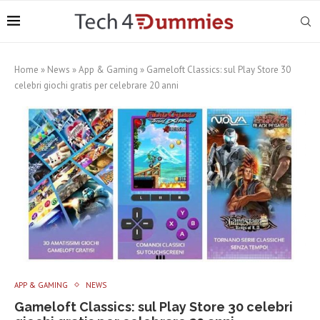
Home
»
News
»
App & Gaming
»
Gameloft Classics: sul Play Store 30
celebri giochi gratis per celebrare 20 anni
APP & GAMING
NEWS
Gameloft Classics: sul Play Store 30 celebri