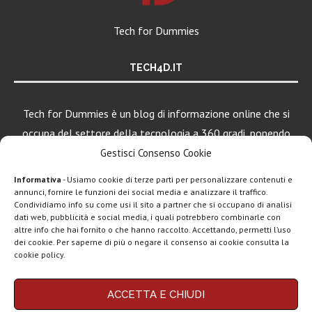
Tech for Dummies
TECH4D.IT
Tech for Dummies è un blog di informazione online che si
occupa del settore della tecnologia a 360 gradi, ponendo
una particolare attenzione al mondo Android, Apple e
Gestisci Consenso Cookie
Windows.
Informativa
- Usiamo cookie di terze parti per personalizzare contenuti e
annunci, fornire le funzioni dei social media e analizzare il traffico.
Condividiamo info su come usi il sito a partner che si occupano di analisi
dati web, pubblicità e social media, i quali potrebbero combinarle con
LEGGI ANCHE
altre info che hai fornito o che hanno raccolto. Accettando, permetti l’uso
dei cookie. Per saperne di più o negare il consenso ai cookie consulta la
Apple lancia
cookie policy.
Creator Studio: un
solo...
Chi siamo
Contatti
Disclaimer
Privacy policy
ACCETTA E CHIUDI
Copyright © 2025 Tech4Dummies. Tutti i diritti riservati. Progettato e sviluppato da
Epic Games, un