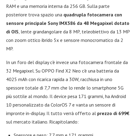
RAM e una memoria interna da 256 GB. Sulla parte
posteriore trova spazio una
quadrupla fotocamera con
sensore principale Sony IMX586 da 48 Megapixel dotato
di OIS
, lente grandangolare da 8 MP, teleobiettivo da 13 MP
con zoom ottico ibrido 5x e sensore monocromatico da 2
MP.
In un foro del display c’è invece una fotocamera frontale da
32 Megapixel. Su OPPO Find X2 Neo c’è una batteria da
4025 mAh con ricarica rapida a 30W, racchiusa in uno
spessore totale di 7,7 mm che lo rende lo smartphone 5G
più sottile al mondo. Il device pesa 171 grammi, ha Android
10 personalizzato da ColorOS 7 e vanta un sensore di
impronte in-display. Il tutto verrà offerto al
prezzo di 699€
sul mercato italiano. Ricapitolando:
Spessore e peso: 7,7 mm e 171 grammi