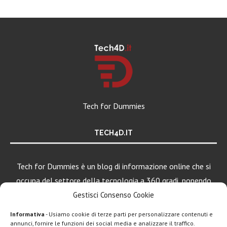
Tech for Dummies
TECH4D.IT
Tech for Dummies è un blog di informazione online che si
occupa del settore della tecnologia a 360 gradi, ponendo
una particolare attenzione al mondo Android, Apple e
Gestisci Consenso Cookie
Windows.
Informativa
- Usiamo cookie di terze parti per personalizzare contenuti e
annunci, fornire le funzioni dei social media e analizzare il traffico.