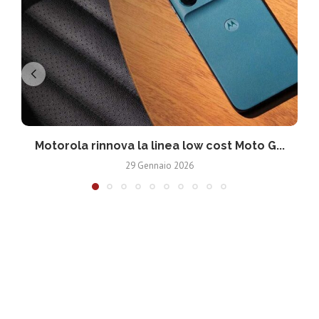
Motorola rinnova la linea low cost Moto G...
V
29 Gennaio 2026