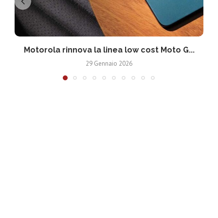
Motorola rinnova la linea low cost Moto G...
V
29 Gennaio 2026