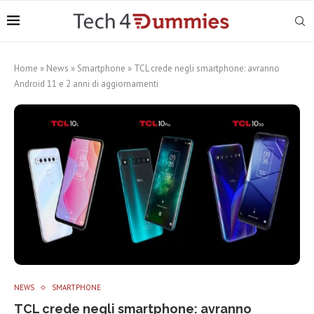
Home
»
News
»
Smartphone
»
TCL crede negli smartphone: avranno
Android 11 e 2 anni di aggiornamenti
NEWS
SMARTPHONE
TCL crede negli smartphone: avranno