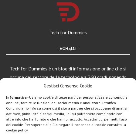
Tech for Dummies
TECH4D.IT
Tech for Dummies è un blog di informazione online che si
occupa del settore della tecnologia a 360 gradi, ponendo
una particolare attenzione al mondo Android, Apple e
Gestisci Consenso Cookie
Windows.
Informativa
- Usiamo cookie di terze parti per personalizzare contenuti e
annunci, fornire le funzioni dei social media e analizzare il traffico.
Condividiamo info su come usi il sito a partner che si occupano di analisi
dati web, pubblicità e social media, i quali potrebbero combinarle con
LEGGI ANCHE
altre info che hai fornito o che hanno raccolto. Accettando, permetti l’uso
dei cookie. Per saperne di più o negare il consenso ai cookie consulta la
Motorola rinnova
cookie policy.
la linea low cost...