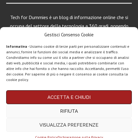
Tech for Dummies è un blog di informazione online che si
occupa del settore della tecnologia a 360 gradi, ponendo
una particolare attenzione al mondo Android, Apple e
Gestisci Consenso Cookie
Windows.
Informativa
- Usiamo cookie di terze parti per personalizzare contenuti e
annunci, fornire le funzioni dei social media e analizzare il traffico.
Condividiamo info su come usi il sito a partner che si occupano di analisi
dati web, pubblicità e social media, i quali potrebbero combinarle con
LEGGI ANCHE
altre info che hai fornito o che hanno raccolto. Accettando, permetti l’uso
dei cookie. Per saperne di più o negare il consenso ai cookie consulta la
Motorola rinnova
cookie policy.
la linea low cost...
Chi siamo
Contatti
Disclaimer
Privacy policy
ACCETTA E CHIUDI
Vivo X200T
Copyright © 2025 Tech4Dummies. Tutti i diritti riservati. Progettato e sviluppato da
Tech4D di Michele Ingelido
- P. IVA 04124050719
ufficiale: flagship
RIFIUTA
Questo blog non rappresenta una testata giornalistica in quanto viene aggiornato
per intenditori...
senza alcuna periodicità. Non può pertanto considerarsi un prodotto editoriale ai
sensi della legge n° 62 del 7.03.2001. Tech4Dummies partecipa al Programma
VISUALIZZA PREFERENZE
Affiliazione Amazon EU, un programma che eroga ai siti una commissione
NexPhone è il
pubblicitaria in cambio di pubblicità e link al sito Amazon.it. In veste di affiliato
primo
Tech4Dummies riceve un guadagno dagli acquisti idonei.
smartphone con...
Cookie Policy
Dichiarazione sulla Privacy