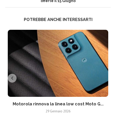
offerte il 15 Giugno
POTREBBE ANCHE INTERESSARTI
Motorola rinnova la linea low cost Moto G...
V
29 Gennaio 2026