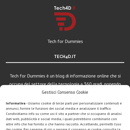
Tech for Dummies
TECH4D.IT
Tech for Dummies è un blog di informazione online che si
occupa del settore della tecnologia a 360 gradi, ponendo
una particolare attenzione al mondo Android, Apple e
Gestisci Consenso Cookie
Windows.
Informativa
- Usiamo cookie di terze parti per personalizzare contenuti e
annunci, fornire le funzioni dei social media e analizzare il traffico.
Condividiamo info su come usi il sito a partner che si occupano di analisi
dati web, pubblicità e social media, i quali potrebbero combinarle con
LEGGI ANCHE
altre info che hai fornito o che hanno raccolto. Accettando, permetti l’uso
dei cookie. Per saperne di più o negare il consenso ai cookie consulta la