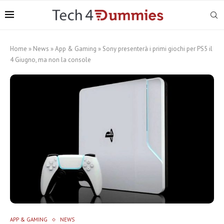
Home
»
News
»
App & Gaming
»
Sony presenterà i primi giochi per PS5 il
4 Giugno, ma non la console
APP & GAMING
NEWS