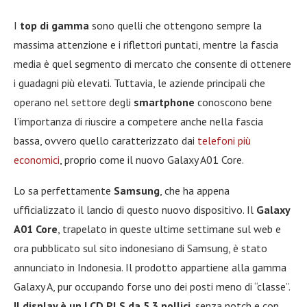
I
top di gamma
sono quelli che ottengono sempre la
massima attenzione e i riflettori puntati, mentre la fascia
media è quel segmento di mercato che consente di ottenere
i guadagni più elevati. Tuttavia, le aziende principali che
operano nel settore degli
smartphone
conoscono bene
l’importanza di riuscire a competere anche nella fascia
bassa, ovvero quello caratterizzato dai
telefoni più
economici
, proprio come il nuovo Galaxy A01 Core.
Lo sa perfettamente
Samsung
, che ha appena
ufficializzato il lancio di questo nuovo dispositivo. Il
Galaxy
A01 Core
, trapelato in queste ultime settimane sul web e
ora pubblicato sul sito indonesiano di Samsung, è stato
annunciato in Indonesia. Il prodotto appartiene alla gamma
Galaxy A, pur occupando forse uno dei posti meno di “classe”.
Il display è un LCD PLS da 5,3 pollici
, senza notch e con