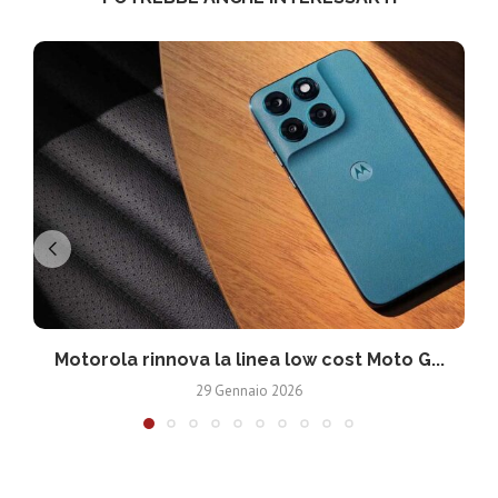
Motorola rinnova la linea low cost Moto G...
V
29 Gennaio 2026