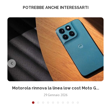
POTREBBE ANCHE INTERESSARTI
Motorola rinnova la linea low cost Moto G...
V
29 Gennaio 2026