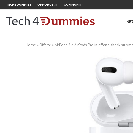
TECH4DUMMIES
OPPOHUB.IT
COMMUNITY
NE
Home
»
Offerte
»
AirPods 2 e AirPods Pro in offerta shock su Ama