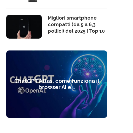
Migliori smartphone
compatti (da 5 a 6,3
pollici) del 2025 | Top 10
10 s
ChatGPT Atlas, come funziona il
Alcolo
Deep
Com
l’ot
browser AI e...
dal
com
f