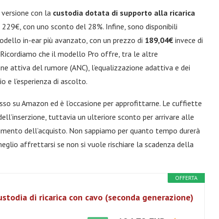
a versione con la
custodia dotata di supporto alla ricarica
 229€, con uno sconto del 28%. Infine, sono disponibili
 modello in-ear più avanzato, con un prezzo di
189,04€
invece di
. Ricordiamo che il modello Pro offre, tra le altre
one attiva del rumore (ANC), l’equalizzazione adattiva e dei
io e l’esperienza di ascolto.
sso su Amazon ed è l’occasione per approfittarne. Le cuffiette
l’inserzione, tuttavia un ulteriore sconto per arrivare alle
momento dell’acquisto. Non sappiamo per quanto tempo durerà
meglio affrettarsi se non si vuole rischiare la scadenza della
OFFERTA
ustodia di ricarica con cavo (seconda generazione)