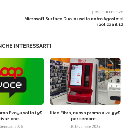
post successivo
I
Microsoft Surface Duo in uscita entro Agosto: si
ipotizza il 12
NCHE INTERESSARTI
rna Evo 50 sotto i 5€:
Iliad Fibra, nuova promo a 22,99€
Vi
tivazione...
per sempre...
 Gennaio 2026
30 Dicembre 2025