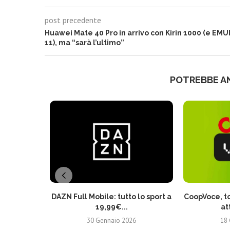
post precedente
Huawei Mate 40 Pro in arrivo con Kirin 1000 (e EMU
11), ma “sarà l’ultimo”
POTREBBE A
DAZN Full Mobile: tutto lo sport a
CoopVoce, to
19,99€...
at
30 Gennaio 2026
18