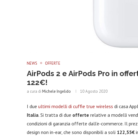
NEWS
OFFERTE
AirPods 2 e AirPods Pro in offe
122€!
a cura di
Michele Ingelido
10 Agosto 2020
I due
ultimi modelli di cuffie true wireless
di casa Appl
Italia
. Si tratta di due
offerte
relative a modelli vend
condizioni di garanzia offerte dall’e-commerce. Il pre
design non in-ear, che sono disponibili a soli
122,55€
i