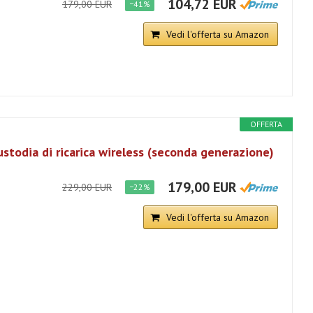
104,72 EUR
179,00 EUR
−41%
Vedi l'offerta su Amazon
OFFERTA
stodia di ricarica wireless (seconda generazione)
179,00 EUR
229,00 EUR
−22%
Vedi l'offerta su Amazon