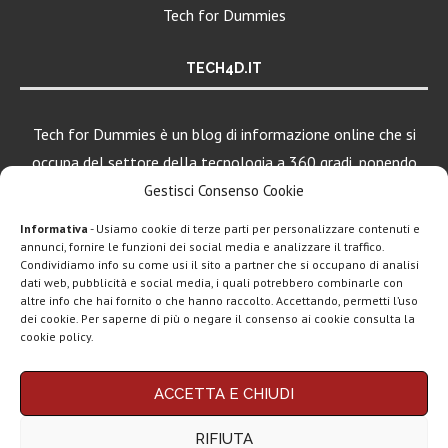
Tech for Dummies
TECH4D.IT
Tech for Dummies è un blog di informazione online che si
occupa del settore della tecnologia a 360 gradi, ponendo
una particolare attenzione al mondo Android, Apple e
Gestisci Consenso Cookie
Windows.
Informativa
- Usiamo cookie di terze parti per personalizzare contenuti e
annunci, fornire le funzioni dei social media e analizzare il traffico.
Condividiamo info su come usi il sito a partner che si occupano di analisi
dati web, pubblicità e social media, i quali potrebbero combinarle con
LEGGI ANCHE
altre info che hai fornito o che hanno raccolto. Accettando, permetti l’uso
dei cookie. Per saperne di più o negare il consenso ai cookie consulta la
Motorola rinnova
cookie policy.
la linea low cost...
Chi siamo
Contatti
Disclaimer
Privacy policy
ACCETTA E CHIUDI
Copyright © 2025 Tech4Dummies. Tutti i diritti riservati. Progettato e sviluppato da
Vivo X200T
Tech4D di Michele Ingelido
- P. IVA 04124050719
ufficiale: flagship
RIFIUTA
Questo blog non rappresenta una testata giornalistica in quanto viene aggiornato
per intenditori...