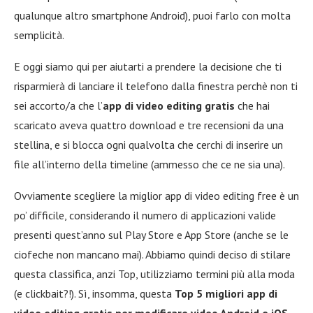
qualunque altro smartphone Android), puoi farlo con molta
semplicità.
E oggi siamo qui per aiutarti a prendere la decisione che ti
risparmierà di lanciare il telefono dalla finestra perchè non ti
sei accorto/a che l’
app di video editing gratis
che hai
scaricato aveva quattro download e tre recensioni da una
stellina, e si blocca ogni qualvolta che cerchi di inserire un
file all’interno della timeline (ammesso che ce ne sia una).
Ovviamente scegliere la miglior app di video editing free è un
po’ difficile, considerando il numero di applicazioni valide
presenti quest’anno sul Play Store e App Store (anche se le
ciofeche non mancano mai). Abbiamo quindi deciso di stilare
questa classifica, anzi Top, utilizziamo termini più alla moda
(e clickbait?!). Sì, insomma, questa
Top 5 migliori app di
video editing gratis per modificare video Android e iOS
,