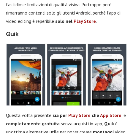
fastidiose limitazioni di qualità visiva. Purtroppo però
rimarranno contenti solo gli utenti Android, perchè l’app di
video editing è reperibile
solo nel
Play Store
.
Quik
Questa volta presente
sia per
Play Store
che
App Store
, e
completamente gratuita
senza acquisti in-app,
Quik
è
un’ottima alternativa utile per poter creare
montaggi
video