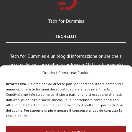
Tech for Dummies
TECH4D.IT
Tech for Dummies è un blog di informazione online che si
occupa del settore della tecnologia a 360 gradi, ponendo
una particolare attenzione al mondo Android, Apple e
Gestisci Consenso Cookie
Windows.
Informativa
- Usiamo cookie di terze parti per personalizzare contenuti e
annunci, fornire le funzioni dei social media e analizzare il traffico.
Condividiamo info su come usi il sito a partner che si occupano di analisi
LEGGI ANCHE
dati web, pubblicità e social media, i quali potrebbero combinarle con
altre info che hai fornito o che hanno raccolto. Accettando, permetti l’uso
Come scaricare
dei cookie. Per saperne di più o negare il consenso ai cookie consulta la
DeepSeek
cookie policy.
dall’Italia |
Download...
Chi siamo
Contatti
Disclaimer
Privacy policy