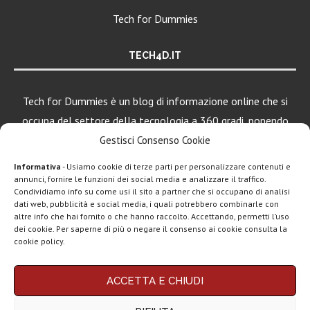
Tech for Dummies
TECH4D.IT
Tech for Dummies è un blog di informazione online che si
occupa del settore della tecnologia a 360 gradi, ponendo
una particolare attenzione al mondo Android, Apple e
Gestisci Consenso Cookie
Windows.
Informativa
- Usiamo cookie di terze parti per personalizzare contenuti e
annunci, fornire le funzioni dei social media e analizzare il traffico.
Condividiamo info su come usi il sito a partner che si occupano di analisi
dati web, pubblicità e social media, i quali potrebbero combinarle con
LEGGI ANCHE
altre info che hai fornito o che hanno raccolto. Accettando, permetti l’uso
dei cookie. Per saperne di più o negare il consenso ai cookie consulta la
Apple lancia
cookie policy.
AirTag (2a gen):
più...
Chi siamo
Contatti
Disclaimer
Privacy policy
ACCETTA E CHIUDI
Copyright © 2025 Tech4Dummies. Tutti i diritti riservati. Progettato e sviluppato da
Marshall Heddon,
Tech4D di Michele Ingelido
- P. IVA 04124050719
musica in