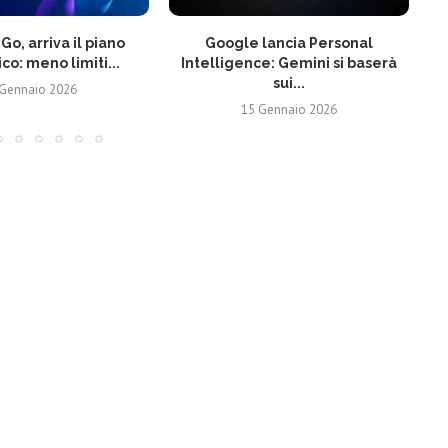
o, arriva il piano
Google lancia Personal
Sp
o: meno limiti...
Intelligence: Gemini si baserà
sui...
 Gennaio 2026
15 Gennaio 2026