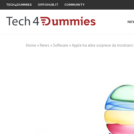
TECH4DUMMIES
OPPOHUB.IT
COMMUNITY
NE
Home
»
News
»
Software
»
Apple ha altre sorprese da mostrarci