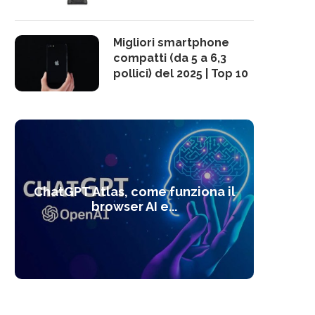
Migliori smartphone
compatti (da 5 a 6,3
pollici) del 2025 | Top 10
10 s
ChatGPT Atlas, come funziona il
Alcolo
Deep
Com
l’ot
browser AI e...
dal
com
f