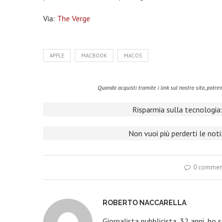
Via:
The Verge
APPLE
MACBOOK
MACOS
Quando acquisti tramite i link sul nostro sito, pot
Risparmia sulla tecnologia:
Non vuoi più perderti le not
0 commen
ROBERTO NACCARELLA
Giornalista pubblicista, 32 anni, ho