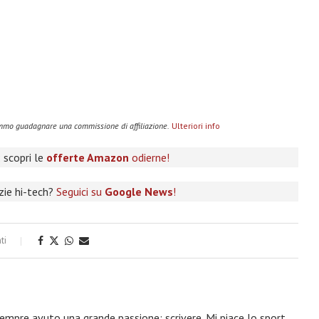
remmo guadagnare una commissione di affiliazione.
Ulteriori info
 scopri le
offerte Amazon
odierne!
izie hi-tech?
Seguici su
Google News
!
ti
 sempre avuto una grande passione: scrivere. Mi piace lo sport,