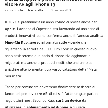
visore AR agli iPhone 13
a cura di
Roberto Naccarella
7 Gennaio 2021
Il 2021 si preannuncia un anno colmo di novità anche per
Apple.
L’azienda di Cupertino sta lavorando ad una serie di
prodotti innovativi, come conferma anche il famoso analista
Ming-Chi Kuo
, spesso informato sulle vicende che
riguardano la società del CEO Tim Cook. In questo nuovo
anno assisteremo al rilascio di dispositivi aggiornati e
migliorati ma anche di prodotti inediti che andranno ad
arricchire ulteriormente il già vasto catalogo della “Mela
morsicata”.
Tanto per cominciare dovremmo finalmente assistere al
lancio del primo
visore AR
, di cui si è fatto un gran parlare
negli ultimi mesi. Secondo Kuo,
sarà un device da
utilizzare in abbinamento ad iPhone
, a cui sarà