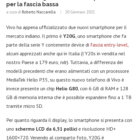
per la fascia bassa
a cura di
Roberto Naccarella
20 Gennaio 2021
Vivo ha appena ufficializzato due nuovi smartphone per il
mercato indiano. Il primo è
Y20G
, uno smartphone che fa
parte della serie Y contenente device di
fascia entry-level
,
alcuni apprezzati anche qui in Italia (l’Y20s in vendita nel
nostro Paese a 179 euro, ndr). Tuttavia, a differenza dei
modelli precedenti che erano alimentati con un processore
MediaTek Helio P35, su questo nuovo telefono di Vivo è
invece presente un chip
Helio G80
, con 6 GB di RAM e 128
GB di memoria interna che è possibile espandere fino a 1 TB
tramite micro SD.
Per quanto riguarda il display, lo smartphone si presenta con
uno
schermo LCD da 6,51 pollici
e risoluzione HD+
1600×720. Venendo al comparto foto, Y20G è