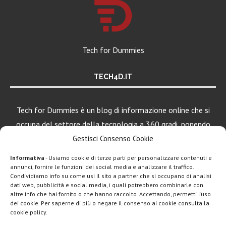
Tech for Dummies
TECH4D.IT
Tech for Dummies è un blog di informazione online che si
occupa del settore della tecnologia a 360 gradi, ponendo
una particolare attenzione al mondo Android, Apple e
Gestisci Consenso Cookie
Windows.
Informativa
- Usiamo cookie di terze parti per personalizzare contenuti e
annunci, fornire le funzioni dei social media e analizzare il traffico.
Condividiamo info su come usi il sito a partner che si occupano di analisi
dati web, pubblicità e social media, i quali potrebbero combinarle con
LEGGI ANCHE
altre info che hai fornito o che hanno raccolto. Accettando, permetti l’uso
dei cookie. Per saperne di più o negare il consenso ai cookie consulta la
Motorola rinnova
cookie policy.
la linea low cost...