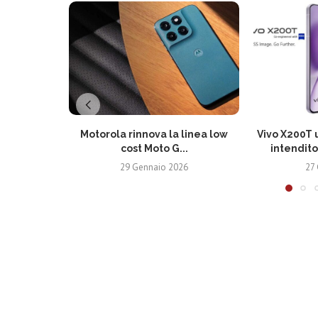
Motorola rinnova la linea low
Vivo X200T u
cost Moto G...
intendito
29 Gennaio 2026
27