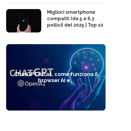
Migliori smartphone
compatti (da 5 a 6,3
pollici) del 2025 | Top 10
10 s
ChatGPT Atlas, come funziona il
Alcolo
Deep
Com
l’ot
browser AI e...
dal
com
f