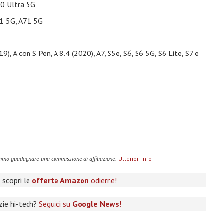
20 Ultra 5G
51 5G, A71 5G
9), A con S Pen, A 8.4 (2020), A7, S5e, S6, S6 5G, S6 Lite, S7 e
remmo guadagnare una commissione di affiliazione.
Ulteriori info
 scopri le
offerte Amazon
odierne!
izie hi-tech?
Seguici su
Google News
!