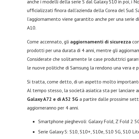
anche i modelli della serie S dal Galaxy S10 in poi, i N
ufficializzati finora dall’azienda della Corea del Sud
l’aggiornamento viene garantito anche per una serie d
A10.
Come accennato, gli
aggiornamenti di sicurezza
con
prodotti per una durata di 4 anni, mentre gli aggiornam
Considerate che solitamente le case produttrici garant
le nuove politiche di Samsung la rendono una vera e p
Si tratta, come detto, di un aspetto molto important
Al tempo stesso, la società asiatica sta per lanciare a
Galaxy A72 e di A52 5G
a partire dalle prossime sett
aggiorneranno per 4 anni.
Smartphone pieghevoli: Galaxy Fold, Z Fold 2 5G,
Serie Galaxy S: S10, S10+, S10e, S10 5G, S10 Li