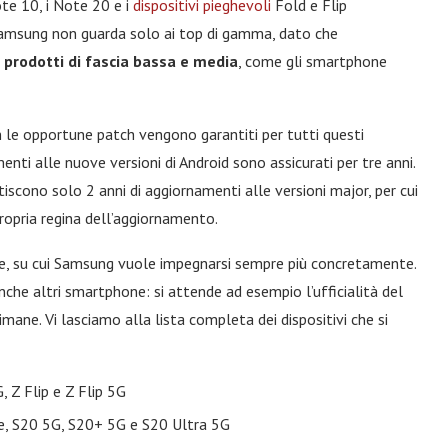
ote 10, i Note 20 e i
dispositivi pieghevoli
Fold e Flip
. Samsung non guarda solo ai top di gamma, dato che
i
prodotti di fascia bassa e media
, come gli smartphone
 le opportune patch vengono garantiti per tutti questi
enti alle nuove versioni di Android sono assicurati per tre anni.
iscono solo 2 anni di aggiornamenti alle versioni major, per cui
ropria regina dell’aggiornamento.
e, su cui Samsung vuole impegnarsi sempre più concretamente.
nche altri smartphone: si attende ad esempio l’ufficialità del
imane. Vi lasciamo alla lista completa dei dispositivi che si
 Z Flip e Z Flip 5G
te, S20 5G, S20+ 5G e S20 Ultra 5G