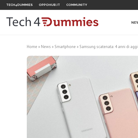
TECH4DUMMIES
OPPOHUB.IT
COMMUNITY
NE
Home
»
News
»
Smartphone
»
Samsung scatenata: 4 anni di aggio