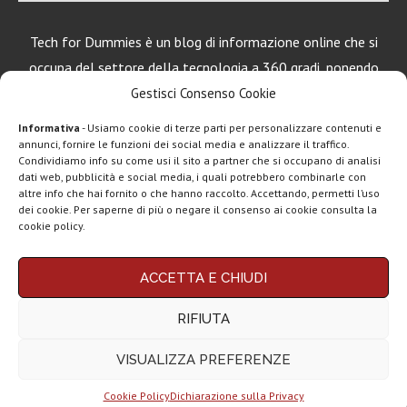
Tech for Dummies è un blog di informazione online che si
occupa del settore della tecnologia a 360 gradi, ponendo
una particolare attenzione al mondo Android, Apple e
Gestisci Consenso Cookie
Windows.
Informativa
- Usiamo cookie di terze parti per personalizzare contenuti e
annunci, fornire le funzioni dei social media e analizzare il traffico.
Condividiamo info su come usi il sito a partner che si occupano di analisi
dati web, pubblicità e social media, i quali potrebbero combinarle con
LEGGI ANCHE
altre info che hai fornito o che hanno raccolto. Accettando, permetti l’uso
dei cookie. Per saperne di più o negare il consenso ai cookie consulta la
DAZN Full Mobile:
cookie policy.
tutto lo sport...
Chi siamo
Contatti
Disclaimer
Privacy policy
ACCETTA E CHIUDI
Copyright © 2025 Tech4Dummies. Tutti i diritti riservati. Progettato e sviluppato da
CoopVoce, torna
Tech4D di Michele Ingelido
- P. IVA 04124050719
Evo 50 sotto i...
RIFIUTA
Questo blog non rappresenta una testata giornalistica in quanto viene aggiornato
senza alcuna periodicità. Non può pertanto considerarsi un prodotto editoriale ai
sensi della legge n° 62 del 7.03.2001. Tech4Dummies partecipa al Programma
VISUALIZZA PREFERENZE
Affiliazione Amazon EU, un programma che eroga ai siti una commissione
Iliad Fibra, nuova
pubblicitaria in cambio di pubblicità e link al sito Amazon.it. In veste di affiliato
promo a 22,99€...
Tech4Dummies riceve un guadagno dagli acquisti idonei.
Cookie Policy
Dichiarazione sulla Privacy