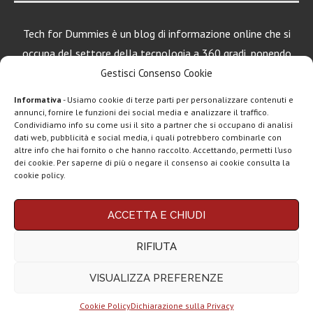
Tech for Dummies è un blog di informazione online che si
occupa del settore della tecnologia a 360 gradi, ponendo
una particolare attenzione al mondo Android, Apple e
Gestisci Consenso Cookie
Windows.
Informativa
- Usiamo cookie di terze parti per personalizzare contenuti e
annunci, fornire le funzioni dei social media e analizzare il traffico.
Condividiamo info su come usi il sito a partner che si occupano di analisi
LEGGI ANCHE
dati web, pubblicità e social media, i quali potrebbero combinarle con
altre info che hai fornito o che hanno raccolto. Accettando, permetti l’uso
ClawdBot
dei cookie. Per saperne di più o negare il consenso ai cookie consulta la
(OpenClaw):
cookie policy.
spopola l’agente
AI per...
Chi siamo
Contatti
Disclaimer
Privacy policy
ACCETTA E CHIUDI
Copyright © 2025 Tech4Dummies. Tutti i diritti riservati. Progettato e sviluppato da
Google AI Plus
Tech4D di Michele Ingelido
- P. IVA 04124050719
disponibile in
RIFIUTA
Questo blog non rappresenta una testata giornalistica in quanto viene aggiornato
Italia:...
senza alcuna periodicità. Non può pertanto considerarsi un prodotto editoriale ai
sensi della legge n° 62 del 7.03.2001. Tech4Dummies partecipa al Programma
VISUALIZZA PREFERENZE
Affiliazione Amazon EU, un programma che eroga ai siti una commissione
ChatGPT Go,
pubblicitaria in cambio di pubblicità e link al sito Amazon.it. In veste di affiliato
arriva il piano
Tech4Dummies riceve un guadagno dagli acquisti idonei.
economico:...
Cookie Policy
Dichiarazione sulla Privacy