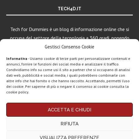
TECH4D.IT
Tech for Dummies è un blog di informazione online che si
occupa del settore della tecnologia a 360 gradi, ponendo
una particolare attenzione al mondo Android, Apple e
Gestisci Consenso Cookie
Windows.
Informativa
- Usiamo cookie di terze parti per personalizzare contenuti e
annunci, fornire le funzioni dei social media e analizzare il traffico.
Condividiamo info su come usi il sito a partner che si occupano di analisi
dati web, pubblicità e social media, i quali potrebbero combinarle con
LEGGI ANCHE
altre info che hai fornito o che hanno raccolto. Accettando, permetti l’uso
dei cookie. Per saperne di più o negare il consenso ai cookie consulta la
Apple lancia
cookie policy.
AirTag (2a gen):
più...
Chi siamo
Contatti
Disclaimer
Privacy policy
ACCETTA E CHIUDI
Copyright © 2025 Tech4Dummies. Tutti i diritti riservati. Progettato e sviluppato da
Marshall Heddon,
Tech4D di Michele Ingelido
- P. IVA 04124050719
musica in
RIFIUTA
Questo blog non rappresenta una testata giornalistica in quanto viene aggiornato
streaming e...
senza alcuna periodicità. Non può pertanto considerarsi un prodotto editoriale ai
sensi della legge n° 62 del 7.03.2001. Tech4Dummies partecipa al Programma
VISUALIZZA PREFERENZE
Affiliazione Amazon EU, un programma che eroga ai siti una commissione
Xiaomi lancia