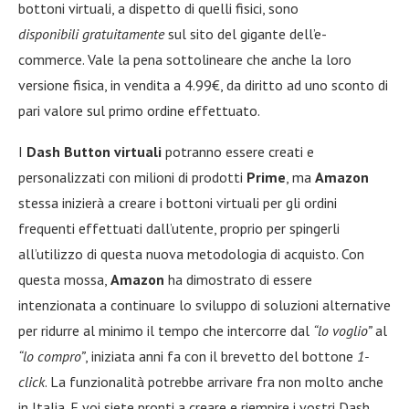
bottoni virtuali, a dispetto di quelli fisici, sono
disponibili gratuitamente
sul sito del gigante dell’e-
commerce. Vale la pena sottolineare che anche la loro
versione fisica, in vendita a 4.99€, da diritto ad uno sconto di
pari valore sul primo ordine effettuato.
I
Dash Button
virtuali
potranno essere creati e
personalizzati con milioni di prodotti
Prime
, ma
Amazon
stessa inizierà a creare i bottoni virtuali per gli ordini
frequenti effettuati dall’utente, proprio per spingerli
all’utilizzo di questa nuova metodologia di acquisto. Con
questa mossa,
Amazon
ha dimostrato di essere
intenzionata a continuare lo sviluppo di soluzioni alternative
per ridurre al minimo il tempo che intercorre dal
“lo voglio”
al
“lo compro”
, iniziata anni fa con il brevetto del bottone
1-
click
. La funzionalità potrebbe arrivare fra non molto anche
in Italia. E voi siete pronti a creare e riempire i vostri Dash