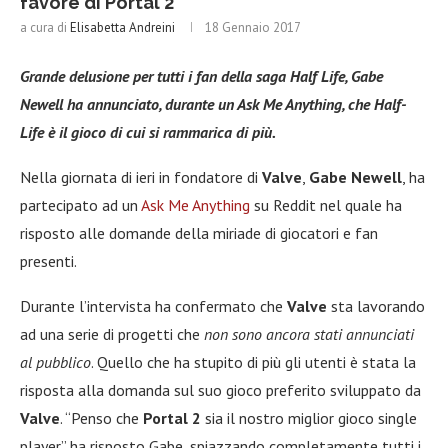
favore di Portal 2
a cura di
Elisabetta Andreini
18 Gennaio 2017
Grande delusione per tutti i fan della saga Half Life, Gabe
Newell ha annunciato, durante un Ask Me Anything, che Half-
Life è il gioco di cui si rammarica di più.
Nella giornata di ieri in fondatore di
Valve
,
Gabe Newell
, ha
partecipato ad un
Ask Me Anything
su Reddit nel quale ha
risposto alle domande della miriade di giocatori e fan
presenti.
Durante l’intervista ha confermato che
Valve
sta lavorando
ad una serie di progetti che
non sono ancora stati annunciati
al pubblico
. Quello che ha stupito di più gli utenti è stata la
risposta alla domanda sul suo gioco preferito sviluppato da
Valve
. “Penso che
Portal 2
sia il nostro miglior gioco single
player” ha risposto Gabe, spiazzando completamente tutti i