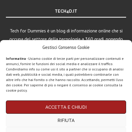
TECH4D.IT
Tech for Dummies è un blog di informazione online che si
occupa del settore della tecnologia a 360 gradi, ponendo
una particolare attenzione al mondo Android, Apple e
Gestisci Consenso Cookie
Windows.
Informativa
- Usiamo cookie di terze parti per personalizzare contenuti e
annunci, fornire le funzioni dei social media e analizzare il traffico.
Condividiamo info su come usi il sito a partner che si occupano di analisi
LEGGI ANCHE
dati web, pubblicità e social media, i quali potrebbero combinarle con
altre info che hai fornito o che hanno raccolto. Accettando, permetti l’uso
Google lancia
dei cookie. Per saperne di più o negare il consenso ai cookie consulta la
Search Live con
cookie policy.
AI...
Chi siamo
Contatti
Disclaimer
Privacy policy
Rassegna stampa
ACCETTA E CHIUDI
tech: la settimana
Copyright © 2025 Tech4Dummies. Tutti i diritti riservati. Progettato e sviluppato da
Tech4D di Michele Ingelido
- P. IVA 04124050719
16...
RIFIUTA
Questo blog non rappresenta una testata giornalistica in quanto viene aggiornato
senza alcuna periodicità. Non può pertanto considerarsi un prodotto editoriale ai
Telegram
sensi della legge n° 62 del 7.03.2001. Tech4Dummies partecipa al Programma