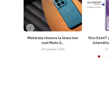
Motorola rinnova la linea low
Vivo X200T u
cost Moto G...
intendito
29 Gennaio 2026
27