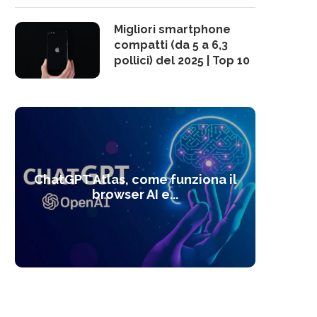
Migliori smartphone
compatti (da 5 a 6,3
pollici) del 2025 | Top 10
10 s
ChatGPT Atlas, come funziona il
Alcolo
Deep
Com
l’ot
browser AI e...
dal
com
f