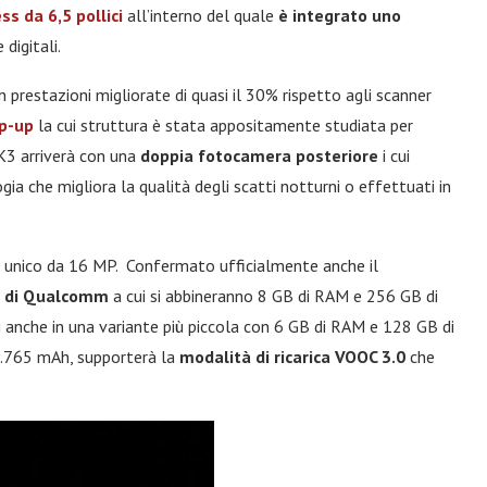
ss da 6,5 pollici
all’interno del quale
è integrato uno
digitali.
n prestazioni migliorate di quasi il 30% rispetto agli scanner
op-up
la cui struttura è stata appositamente studiata per
 K3 arriverà con una
doppia fotocamera posteriore
i cui
ia che migliora la qualità degli scatti notturni o effettuati in
re unico da 16 MP. Confermato ufficialmente anche il
 di Qualcomm
a cui si abbineranno 8 GB di RAM e 256 GB di
vi anche in una variante più piccola con 6 GB di RAM e 128 GB di
i 3.765 mAh, supporterà la
modalità di ricarica VOOC 3.0
che