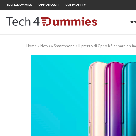
TECH4DUMMIES
OPPOHUB.IT
COMMUNITY
NE
Home
»
News
»
Smartphone
»
Il prezzo di Oppo K3 appare onlin