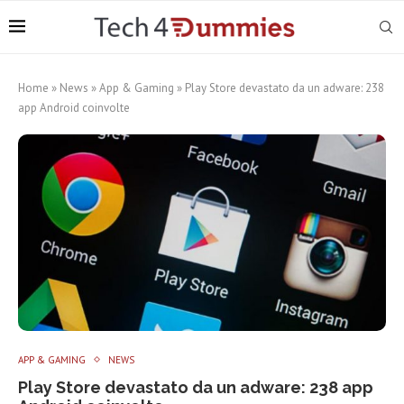
Home
»
News
»
App & Gaming
»
Play Store devastato da un adware: 238
app Android coinvolte
APP & GAMING
NEWS
Play Store devastato da un adware: 238 app