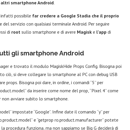
i altri smartphone Android
.
infatti possibile
far credere a Google Stadia che il proprio
e del servizio con qualsiasi terminale Android. Per seguire
ssi di
root
sullo smartphone e di avere
Magisk
e
l’app
di
utti gli smartphone Android
ager e trovato il modulo MagiskHide Props Config. Bisogna poi
atto ciò, si deve collegare lo smartphone al PC con debug USB
are props. Bisogna poi dare, in ordine, i comandi “5” per
.product.model” da inserire come nome del prop, “Pixel 4” come
er non avviare subito lo smartphone.
.model” impostate “Google”. Infine date il comando “y” per
ro.product.model” e “getprop ro.product.manufacturer” potete
o la procedura funziona, ma non sappiamo se Big G deciderà di