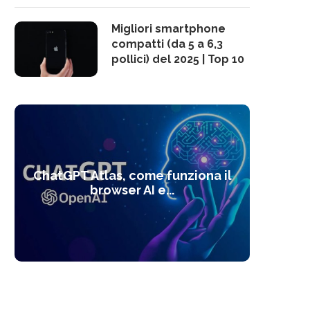
Migliori smartphone
compatti (da 5 a 6,3
pollici) del 2025 | Top 10
10 s
ChatGPT Atlas, come funziona il
Alcolo
Deep
Com
l’ot
browser AI e...
dal
com
f