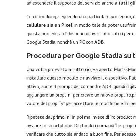
ad estendere il supporto del servizio anche a
tutti gl
Con il modding, seguendo una particolare procedura, è 
cellulare sia un Pixel
, in modo tale da poter usufruir
questa procedura c’è bisogno di aver sbloccato i perme
Google Stadia, nonchè un PC con
ADB
.
Procedura per Google Stadia su t
Una volta provvisto a tutto ciò, va aperto MagiskMan
installare questo modulo e riavviare il dispositivo. F
attivo, aprire il prompt dei comandi e ADB, quindi digit
aggiungere un prop, “n” per creare un nuovo prop, “ro
valore del prop, “y” per accettare le modifiche e “n” p
Ripetete dal primo “n” in poi ma invece di “ro.product
avviare lo smartphone. Digitando i comandi “getprop 
verificare che tutto sia andato a buon fine. Per adess