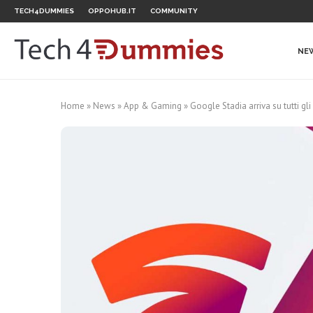
TECH4DUMMIES
OPPOHUB.IT
COMMUNITY
NE
Home
»
News
»
App & Gaming
»
Google Stadia arriva su tutti g