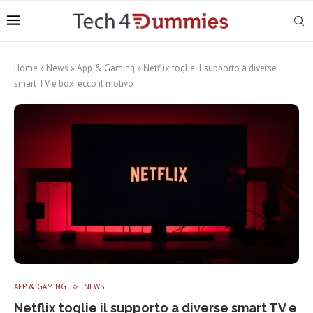
Home
»
News
»
App & Gaming
»
Netflix toglie il supporto a diverse
smart TV e box: ecco il motivo
APP & GAMING
NEWS
Netflix toglie il supporto a diverse smart TV e